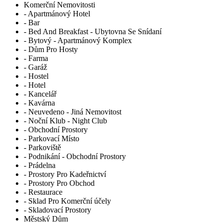
Komerční Nemovitosti
- Apartmánový Hotel
- Bar
- Bed And Breakfast - Ubytovna Se Snídaní
- Bytový - Apartmánový Komplex
- Dům Pro Hosty
- Farma
- Garáž
- Hostel
- Hotel
- Kancelář
- Kavárna
- Neuvedeno - Jiná Nemovitost
- Noční Klub - Night Club
- Obchodní Prostory
- Parkovací Místo
- Parkoviště
- Podnikání - Obchodní Prostory
- Prádelna
- Prostory Pro Kadeřnictví
- Prostory Pro Obchod
- Restaurace
- Sklad Pro Komerční účely
- Skladovací Prostory
Městský Dům