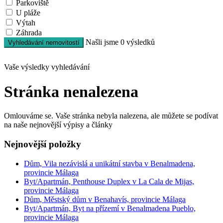
Parkoviště
U pláže
Výtah
Záhrada
Našli jsme
0
výsledků
Vyhledávání nemovitostí
Vaše výsledky vyhledávání
Stránka nenalezena
Omlouváme se. Vaše stránka nebyla nalezena, ale můžete se podívat
na naše nejnovější výpisy a články
Nejnovější položky
Dům, Vila nezávislá a unikátní stavba v Benalmadena,
provincie Málaga
Byt/Apartmán, Penthouse Duplex v La Cala de Mijas,
provincie Málaga
Dům, Městský dům v Benahavís, provincie Málaga
Byt/Apartmán, Byt na přízemí v Benalmadena Pueblo,
provincie Málaga