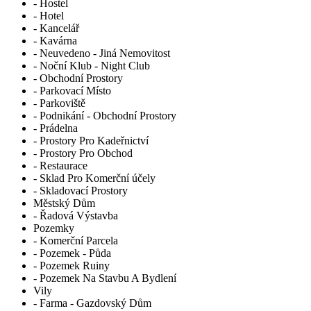
- Hostel
- Hotel
- Kancelář
- Kavárna
- Neuvedeno - Jiná Nemovitost
- Noční Klub - Night Club
- Obchodní Prostory
- Parkovací Místo
- Parkoviště
- Podnikání - Obchodní Prostory
- Prádelna
- Prostory Pro Kadeřnictví
- Prostory Pro Obchod
- Restaurace
- Sklad Pro Komerční účely
- Skladovací Prostory
Městský Dům
- Řadová Výstavba
Pozemky
- Komerční Parcela
- Pozemek - Půda
- Pozemek Ruiny
- Pozemek Na Stavbu A Bydlení
Vily
- Farma - Gazdovský Dům