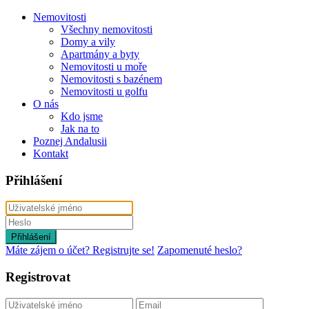
Nemovitosti
Všechny nemovitosti
Domy a vily
Apartmány a byty
Nemovitosti u moře
Nemovitosti s bazénem
Nemovitosti u golfu
O nás
Kdo jsme
Jak na to
Poznej Andalusii
Kontakt
Přihlášení
Přihlášení
Máte zájem o účet? Registrujte se!
Zapomenuté heslo?
Registrovat