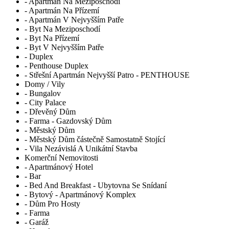
- Apartmán Na Meziposchodí
- Apartmán Na Přízemí
- Apartmán V Nejvyšším Patře
- Byt Na Meziposchodí
- Byt Na Přízemí
- Byt V Nejvyšším Patře
- Duplex
- Penthouse Duplex
- Střešní Apartmán Nejvyšší Patro - PENTHOUSE
Domy / Vily
- Bungalov
- City Palace
- Dřevěný Dům
- Farma - Gazdovský Dům
- Městský Dům
- Městský Dům částečně Samostatně Stojící
- Vila Nezávislá A Unikátní Stavba
Komerční Nemovitosti
- Apartmánový Hotel
- Bar
- Bed And Breakfast - Ubytovna Se Snídaní
- Bytový - Apartmánový Komplex
- Dům Pro Hosty
- Farma
- Garáž