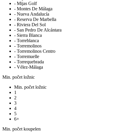
- Mijas Golf
- Montes De Málaga
- Nueva Andalucía
- Reserva De Marbella
- Riviera Del Sol
- San Pedro De Alcántara
- Sierra Blanca
- Torreblanca
- Torremolinos
- Torremolinos Centro
- Torremuelle
- Torrequebrada
- Vélez-Málaga
Min. počet ložnic
Min. počet ložnic
1
2
3
4
5
6+
Min. počet koupelen