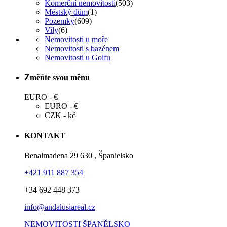
Komerční nemovitosti
(503)
Městský dům
(1)
Pozemky
(609)
Vily
(6)
Nemovitosti u moře
Nemovitosti s bazénem
Nemovitosti u Golfu
Změňte svou měnu
EURO - €
EURO - €
CZK - kč
KONTAKT
Benalmadena 29 630 , Španielsko
+421 911 887 354
+34 692 448 373
info@andalusiareal.cz
NEMOVITOSTI ŠPANĚLSKO