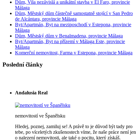
Dům, Vila nezávislá a unikátní stavba v El Faro, provincie
Málaga
Dům, Městský dům částečně samostatně stojící v San Pedro
de Alcántara, provincie Málaga
Byt/Apartmán, Byt na meziposchodí v Estepona, provincie
Málaga
Dům, Městský dům v Benalmadena, provincie Málaga
Byt/Apartmán, Byt na přízemí v Málaga Este, provincie
Málaga
Komerční nemovitost, Farma v Estepona, provincie Málaga
Poslední články
Andalusia Real
nemovitostí ve Španělsku
Hledej, poznej, zamiluj se! A právě to je důvod být tady pro
tebe, po víceletých zkušenostech víme, že naše práce není jen
o nalezení nemovitosti, ale také o pocitu, který získáš.