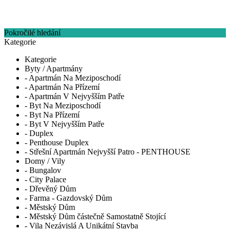
Pokročilé hledání
Kategorie
Kategorie
Byty / Apartmány
- Apartmán Na Meziposchodí
- Apartmán Na Přízemí
- Apartmán V Nejvyšším Patře
- Byt Na Meziposchodí
- Byt Na Přízemí
- Byt V Nejvyšším Patře
- Duplex
- Penthouse Duplex
- Střešní Apartmán Nejvyšší Patro - PENTHOUSE
Domy / Vily
- Bungalov
- City Palace
- Dřevěný Dům
- Farma - Gazdovský Dům
- Městský Dům
- Městský Dům částečně Samostatně Stojící
- Vila Nezávislá A Unikátní Stavba