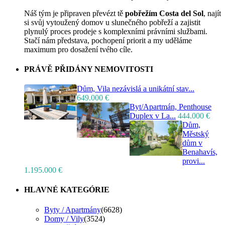
Náš tým je připraven převézt tě
pobřežím Costa del Sol
, najít
si svůj vytoužený domov u slunečného pobřeží a zajistit
plynulý proces prodeje s komplexními právními službami.
Stačí nám představa, pochopení priorit a my uděláme
maximum pro dosažení tvého cíle.
PRÁVĚ PŘIDÁNY NEMOVITOSTI
Dům, Vila nezávislá a unikátní stav...
649.000 €
Byt/Apartmán, Penthouse
Duplex v La...
444.000 €
Dům,
Městský
dům v
Benahavís,
provi...
1.195.000 €
HLAVNÉ KATEGÓRIE
Byty / Apartmány
(6628)
Domy / Vily
(3524)