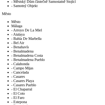
- Městský Dům částečně Samostatně Stojící
- Samotný Objekt
Město
Město
Málaga
- Arroyo De La Miel
- Atalaya
- Bahía De Marbella
- Bel Air
- Benahavís
- Benalmadena
- Benalmadena Costa
- Benalmadena Pueblo
- Calahonda
- Campo Mijas
- Cancelada
- Casares
- Casares Playa
- Casares Pueblo
- El Chaparral
- El Coto
- El Faro
- Estepona