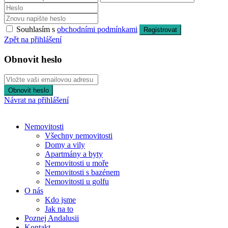
Souhlasím s
obchodními podmínkami
Registrovat
Zpět na přihlášení
Obnovit heslo
Obnovit heslo
Návrat na přihlášení
Nemovitosti
Všechny nemovitosti
Domy a vily
Apartmány a byty
Nemovitosti u moře
Nemovitosti s bazénem
Nemovitosti u golfu
O nás
Kdo jsme
Jak na to
Poznej Andalusii
Kontakt