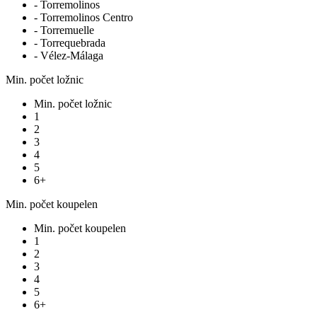
- Torremolinos
- Torremolinos Centro
- Torremuelle
- Torrequebrada
- Vélez-Málaga
Min. počet ložnic
Min. počet ložnic
1
2
3
4
5
6+
Min. počet koupelen
Min. počet koupelen
1
2
3
4
5
6+