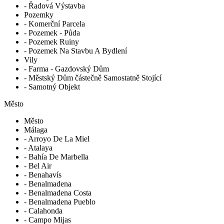
- Řadová Výstavba
Pozemky
- Komerční Parcela
- Pozemek - Půda
- Pozemek Ruiny
- Pozemek Na Stavbu A Bydlení
Vily
- Farma - Gazdovský Dům
- Městský Dům částečně Samostatně Stojící
- Samotný Objekt
Město
Město
Málaga
- Arroyo De La Miel
- Atalaya
- Bahía De Marbella
- Bel Air
- Benahavís
- Benalmadena
- Benalmadena Costa
- Benalmadena Pueblo
- Calahonda
- Campo Mijas