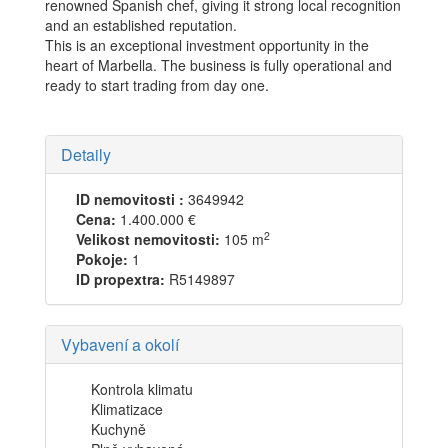
renowned Spanish chef, giving it strong ‌local ‌recognition
‌and ‌an ‌established reputation.
This ‌is ‌an exceptional ‌investment opportunity ‌in the
heart ‌of ‌Marbella. ‌The business is ‌fully ‌operational and
ready ‌to ‌start ‌trading ‌from ‌day ‌one.
Detaily
ID nemovitosti :
3649942
Cena:
1.400.000 €
2
Velikost nemovitosti:
105 m
Pokoje:
1
ID propextra:
R5149897
Vybavení a okolí
Kontrola klimatu
Klimatizace
Kuchyně