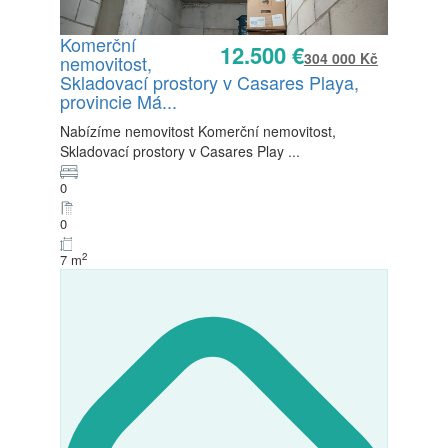
Komerční
12.500 €
304 000 Kč
nemovitost,
Skladovací prostory v Casares Playa,
provincie Má...
Nabízíme nemovitost Komerční nemovitost,
Skladovací prostory v Casares Play
...
0
0
Prodej
2
7 m
K dispozici