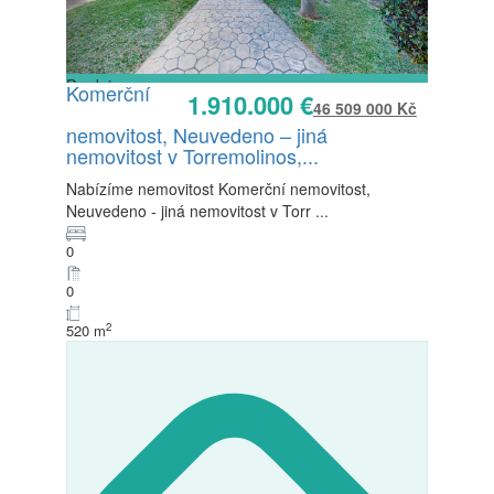
Prodej
Komerční
1.910.000 €
K dispozici
46 509 000 Kč
nemovitost, Neuvedeno – jiná
nemovitost v Torremolinos,...
Nabízíme nemovitost Komerční nemovitost,
Neuvedeno - jiná nemovitost v Torr
...
0
0
2
520 m