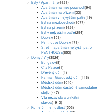
Byty / Apartmány
(6628)
Apartmán na meziposchodí
(94)
Apartmán na přízemí
(33)
Apartmán v nejvyšším patře
(19)
Byt na meziposchodí
(3077)
Byt na přízemí
(1626)
Byt v nejvyšším patře
(294)
Duplex
(159)
Penthouse Duplex
(473)
Střešní apartmán nejvyšší patro -
PENTHOUSE
(853)
Domy / Vily
(3526)
Bungalov
(8)
City Palace
(1)
Dřevěný dům
(1)
Farma - Gazdovský dům
(116)
Městský dům
(1040)
Městský dům částečně samostatně
stojící
(447)
Vila nezávislá a unikátní
stavba
(1913)
Komerční nemovitosti
(503)