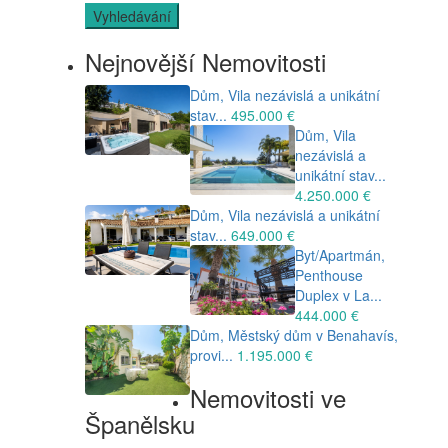
Vyhledávání
Nejnovější Nemovitosti
Dům, Vila nezávislá a unikátní
stav...
495.000 €
Dům, Vila
nezávislá a
unikátní stav...
4.250.000 €
Dům, Vila nezávislá a unikátní
stav...
649.000 €
Byt/Apartmán,
Penthouse
Duplex v La...
444.000 €
Dům, Městský dům v Benahavís,
provi...
1.195.000 €
Nemovitosti ve
Španělsku