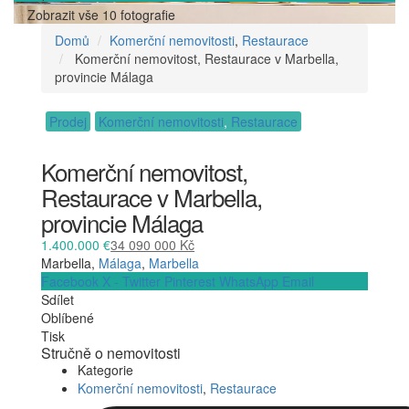
Zobrazit vše 10 fotografie
Domů
Komerční nemovitosti
,
Restaurace
Komerční nemovitost, Restaurace v Marbella,
provincie Málaga
Prodej
Komerční nemovitosti
,
Restaurace
Komerční nemovitost,
Restaurace v Marbella,
provincie Málaga
1.400.000 €
34 090 000 Kč
Marbella,
Málaga
,
Marbella
Facebook
X - Twitter
Pinterest
WhatsApp
Email
Sdílet
Oblíbené
Tisk
Stručně o nemovitosti
Kategorie
Komerční nemovitosti
,
Restaurace