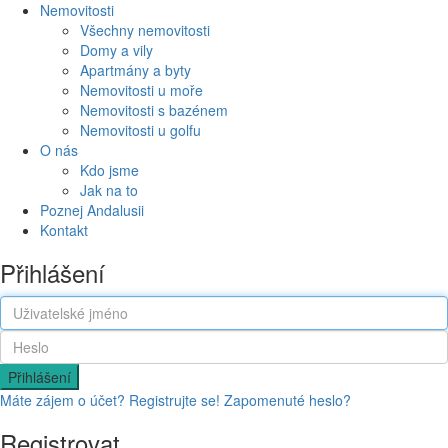
Nemovitosti
Všechny nemovitosti
Domy a vily
Apartmány a byty
Nemovitosti u moře
Nemovitosti s bazénem
Nemovitosti u golfu
O nás
Kdo jsme
Jak na to
Poznej Andalusii
Kontakt
Přihlášení
Přihlášení
Máte zájem o účet? Registrujte se!
Zapomenuté heslo?
Registrovat