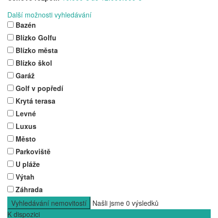
Další možnosti vyhledávání
Bazén
Blízko Golfu
Blízko města
Blízko škol
Garáž
Golf v popředí
Krytá terasa
Levné
Luxus
Město
Parkoviště
U pláže
Výtah
Záhrada
Vyhledávání nemovitostí
Našli jsme
0
výsledků
K dispozici