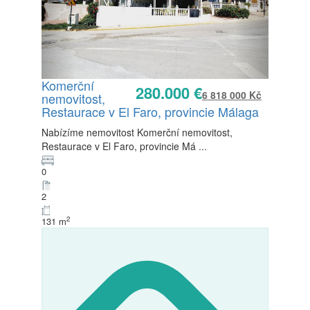
Komerční
280.000 €
6 818 000 Kč
nemovitost,
Prodej
Restaurace v El Faro, provincie Málaga
K dispozici
Nabízíme nemovitost Komerční nemovitost,
Restaurace v El Faro, provincie Má
...
0
2
2
131 m