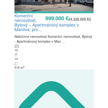
Prodej
Komerční
999.000 €
K dispozici
24 326 000 Kč
nemovitost,
Bytový – Apartmánový komplex v
Manilva, pro...
Nabízíme nemovitost Komerční nemovitost, Bytový
- Apartmánový komplex v Man
...
10
13
2
515 m